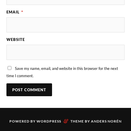
EMAIL
*
WEBSITE
Save my name, email, and website in this browser for the next
time I comment.
&
POWERED BY
WORDPRESS
THEME BY
ANDERS NORÉN