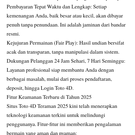
Pembayaran Tepat Waktu dan Lengkap: Setiap
kemenangan Anda, baik besar atau kecil, akan dibayar
penuh tanpa penundaan. Ini adalah jaminan dari bandar
resmi.
Kejujuran Permainan (Fair Play): Hasil undian bersifat
acak dan transparan, tanpa manipulasi dalam sistem.
Dukungan Pelanggan 24 Jam Sehari, 7 Hari Seminggu:
Layanan profesional siap membantu Anda dengan
berbagai masalah, mulai dari proses pendaftaran,
deposit, hingga Login Toto 4D.
Fitur Keamanan Terbaru di Tahun 2025
Situs Toto 4D Teraman 2025 kini telah menerapkan
teknologi keamanan terkini untuk melindungi
penggunanya. Fitur-fitur ini memberikan pengalaman
bermain yang aman dan nyaman: