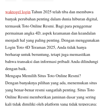
waktogel login
Tahun 2025 telah tiba dan membawa
banyak perubahan penting dalam dunia hiburan digital,
termasuk Toto Online Resmi. Bagi para penggemar
permainan angka 4D, aspek keamanan dan keandalan
menjadi hal yang paling penting. Dengan menggunakan
Login Toto 4D Teraman 2025, Anda tidak hanya
berharap untuk beruntung, tetapi juga memastikan
bahwa transaksi dan informasi pribadi Anda dilindungi
dengan baik.
Mengapa Memilih Situs Toto Online Resmi?
Dengan banyaknya pilihan yang ada, menemukan situs
yang benar-benar resmi sangatlah penting. Situs Toto
Online Resmi memberikan jaminan dasar yang sering
kali tidak dimiliki oleh platform yang tidak terpercaya: