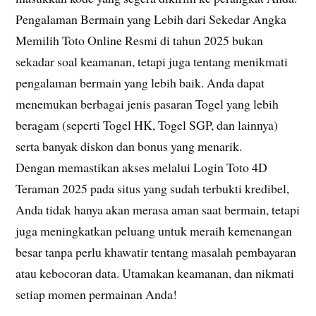
Pengalaman Bermain yang Lebih dari Sekedar Angka
Memilih Toto Online Resmi di tahun 2025 bukan
sekadar soal keamanan, tetapi juga tentang menikmati
pengalaman bermain yang lebih baik. Anda dapat
menemukan berbagai jenis pasaran Togel yang lebih
beragam (seperti Togel HK, Togel SGP, dan lainnya)
serta banyak diskon dan bonus yang menarik.
Dengan memastikan akses melalui Login Toto 4D
Teraman 2025 pada situs yang sudah terbukti kredibel,
Anda tidak hanya akan merasa aman saat bermain, tetapi
juga meningkatkan peluang untuk meraih kemenangan
besar tanpa perlu khawatir tentang masalah pembayaran
atau kebocoran data. Utamakan keamanan, dan nikmati
setiap momen permainan Anda!