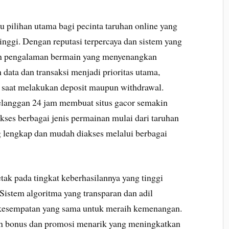
u pilihan utama bagi pecinta taruhan online yang
ggi. Dengan reputasi terpercaya dan sistem yang
an pengalaman bermain yang menyenangkan
ata dan transaksi menjadi prioritas utama,
 saat melakukan deposit maupun withdrawal.
pelanggan 24 jam membuat situs gacor semakin
ses berbagai jenis permainan mulai dari taruhan
ang lengkap dan mudah diakses melalui berbagai
etak pada tingkat keberhasilannya yang tinggi
stem algoritma yang transparan dan adil
 kesempatan yang sama untuk meraih kemenangan.
rkan bonus dan promosi menarik yang meningkatkan