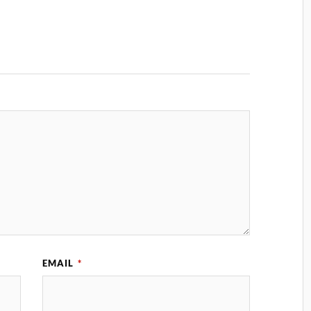
EMAIL
*