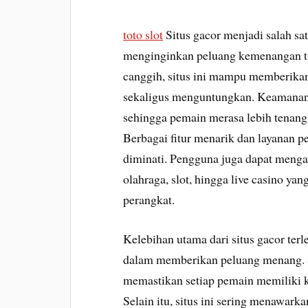
toto slot
Situs gacor menjadi salah sat
menginginkan peluang kemenangan tin
canggih, situs ini mampu memberik
sekaligus menguntungkan. Keamanan d
sehingga pemain merasa lebih tenang
Berbagai fitur menarik dan layanan 
diminati. Pengguna juga dapat mengak
olahraga, slot, hingga live casino y
perangkat.
Kelebihan utama dari situs gacor terl
dalam memberikan peluang menang. Si
memastikan setiap pemain memiliki
Selain itu, situs ini sering menawa