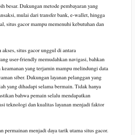
bih besar. Dukungan metode pembayaran yang
aksi, mulai dari transfer bank, e-wallet, hingga
nal, situs gacor mampu memenuhi kebutuhan dan
kses, situs gacor unggul di antara
yang user-friendly memudahkan navigasi, bahkan
em keamanan yang terjamin mampu melindungi data
caman siber. Dukungan layanan pelanggan yang
lah yang dihadapi selama bermain. Tidak hanya
mastikan bahwa pemain selalu mendapatkan
si teknologi dan kualitas layanan menjadi faktor
 permainan menjadi daya tarik utama situs gacor.