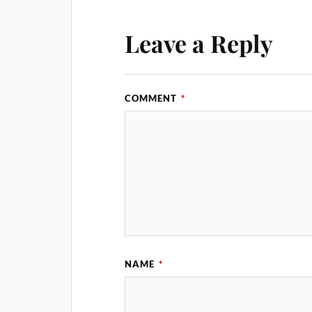
Leave a Reply
COMMENT
*
NAME
*