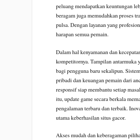
peluang mendapatkan keuntungan le
beragam juga memudahkan proses trans
pulsa. Dengan layanan yang profesio
harapan semua pemain.
Dalam hal kenyamanan dan kecepatan a
kompetitornya. Tampilan antarmuka 
bagi pengguna baru sekalipun. Sist
pribadi dan keuangan pemain dari an
responsif siap membantu setiap masa
itu, update game secara berkala me
pengalaman terbaru dan terbaik. Inova
utama keberhasilan situs gacor.
Akses mudah dan keberagaman pilihan