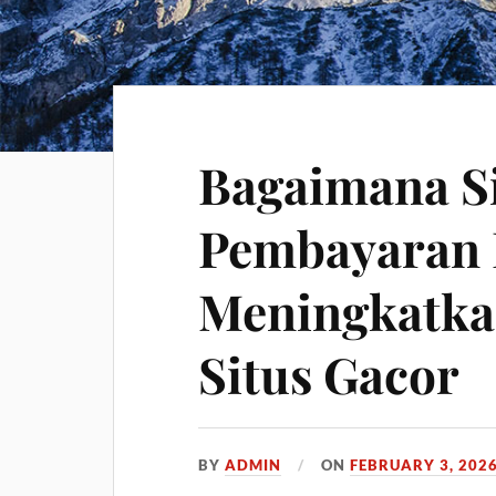
Bagaimana S
Pembayaran 
Meningkatka
Situs Gacor
BY
ADMIN
ON
FEBRUARY 3, 202