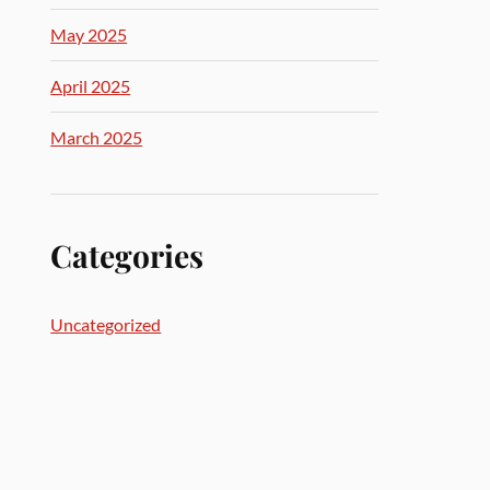
May 2025
April 2025
March 2025
Categories
Uncategorized