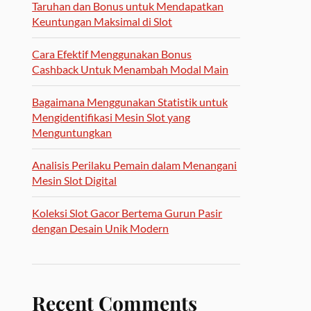
Taruhan dan Bonus untuk Mendapatkan
Keuntungan Maksimal di Slot
Cara Efektif Menggunakan Bonus
Cashback Untuk Menambah Modal Main
Bagaimana Menggunakan Statistik untuk
Mengidentifikasi Mesin Slot yang
Menguntungkan
Analisis Perilaku Pemain dalam Menangani
Mesin Slot Digital
Koleksi Slot Gacor Bertema Gurun Pasir
dengan Desain Unik Modern
Recent Comments