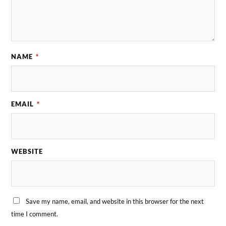
NAME
*
EMAIL
*
WEBSITE
Save my name, email, and website in this browser for the next
time I comment.