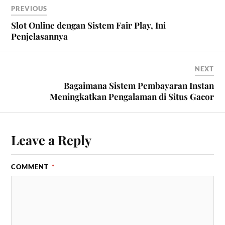
PREVIOUS
Slot Online dengan Sistem Fair Play, Ini
Penjelasannya
NEXT
Bagaimana Sistem Pembayaran Instan
Meningkatkan Pengalaman di Situs Gacor
Leave a Reply
COMMENT
*