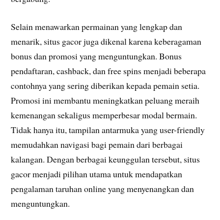
Selain menawarkan permainan yang lengkap dan
menarik, situs gacor juga dikenal karena keberagaman
bonus dan promosi yang menguntungkan. Bonus
pendaftaran, cashback, dan free spins menjadi beberapa
contohnya yang sering diberikan kepada pemain setia.
Promosi ini membantu meningkatkan peluang meraih
kemenangan sekaligus memperbesar modal bermain.
Tidak hanya itu, tampilan antarmuka yang user-friendly
memudahkan navigasi bagi pemain dari berbagai
kalangan. Dengan berbagai keunggulan tersebut, situs
gacor menjadi pilihan utama untuk mendapatkan
pengalaman taruhan online yang menyenangkan dan
menguntungkan.