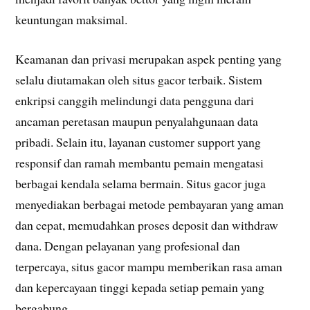
keuntungan maksimal.
Keamanan dan privasi merupakan aspek penting yang
selalu diutamakan oleh situs gacor terbaik. Sistem
enkripsi canggih melindungi data pengguna dari
ancaman peretasan maupun penyalahgunaan data
pribadi. Selain itu, layanan customer support yang
responsif dan ramah membantu pemain mengatasi
berbagai kendala selama bermain. Situs gacor juga
menyediakan berbagai metode pembayaran yang aman
dan cepat, memudahkan proses deposit dan withdraw
dana. Dengan pelayanan yang profesional dan
terpercaya, situs gacor mampu memberikan rasa aman
dan kepercayaan tinggi kepada setiap pemain yang
bergabung.