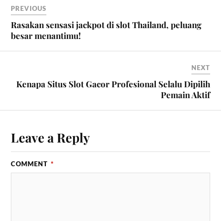
PREVIOUS
Rasakan sensasi jackpot di slot Thailand, peluang
besar menantimu!
NEXT
Kenapa Situs Slot Gacor Profesional Selalu Dipilih
Pemain Aktif
Leave a Reply
COMMENT
*