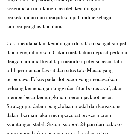
kesempatan untuk memperoleh keuntungan
berkelanjutan dan menjadikan judi online sebagai
sumber penghasilan utama.
Cara mendapatkan keuntungan di paktoto sangat simpel
dan menguntungkan. Cukup melakukan deposit pertama
dengan nominal kecil tapi memiliki potensi besar, lalu
pilih permainan favorit dari situs toto Macau yang
terpercaya. Fokus pada slot gacor yang menawarkan
peluang kemenangan tinggi dan fitur bonus aktif, akan
memperbesar kemungkinan meraih jackpot besar.
Strategi jitu dalam pengelolaan modal dan konsistensi
dalam bermain akan mempercepat proses meraih
keuntungan stabil. Sistem support 24 jam dari paktoto
juga memudahkan pemain menyelesaikan setiap