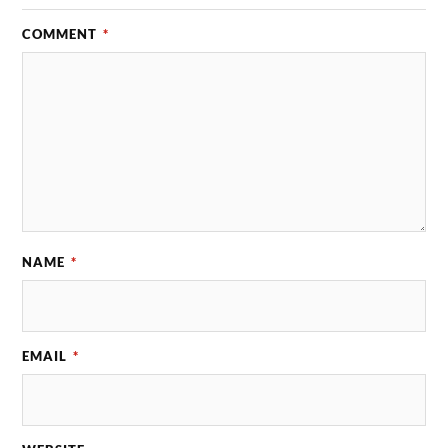
COMMENT
*
NAME
*
EMAIL
*