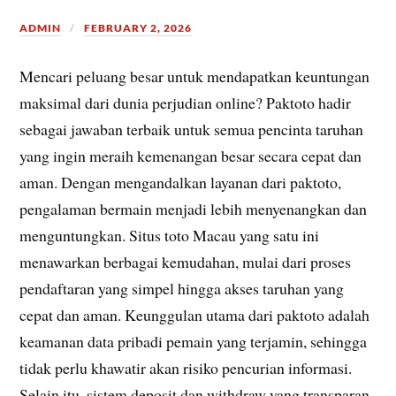
ADMIN
FEBRUARY 2, 2026
Mencari peluang besar untuk mendapatkan keuntungan
maksimal dari dunia perjudian online? Paktoto hadir
sebagai jawaban terbaik untuk semua pencinta taruhan
yang ingin meraih kemenangan besar secara cepat dan
aman. Dengan mengandalkan layanan dari paktoto,
pengalaman bermain menjadi lebih menyenangkan dan
menguntungkan. Situs toto Macau yang satu ini
menawarkan berbagai kemudahan, mulai dari proses
pendaftaran yang simpel hingga akses taruhan yang
cepat dan aman. Keunggulan utama dari paktoto adalah
keamanan data pribadi pemain yang terjamin, sehingga
tidak perlu khawatir akan risiko pencurian informasi.
Selain itu, sistem deposit dan withdraw yang transparan