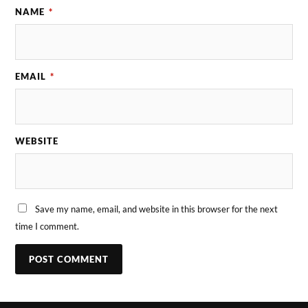
NAME
*
EMAIL
*
WEBSITE
Save my name, email, and website in this browser for the next
time I comment.