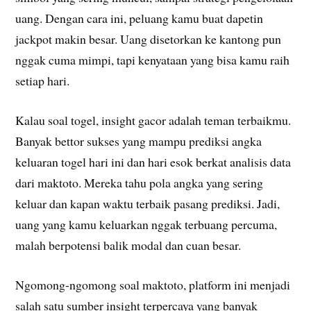
uang. Dengan cara ini, peluang kamu buat dapetin
jackpot makin besar. Uang disetorkan ke kantong pun
nggak cuma mimpi, tapi kenyataan yang bisa kamu raih
setiap hari.
Kalau soal togel, insight gacor adalah teman terbaikmu.
Banyak bettor sukses yang mampu prediksi angka
keluaran togel hari ini dan hari esok berkat analisis data
dari maktoto. Mereka tahu pola angka yang sering
keluar dan kapan waktu terbaik pasang prediksi. Jadi,
uang yang kamu keluarkan nggak terbuang percuma,
malah berpotensi balik modal dan cuan besar.
Ngomong-ngomong soal maktoto, platform ini menjadi
salah satu sumber insight terpercaya yang banyak