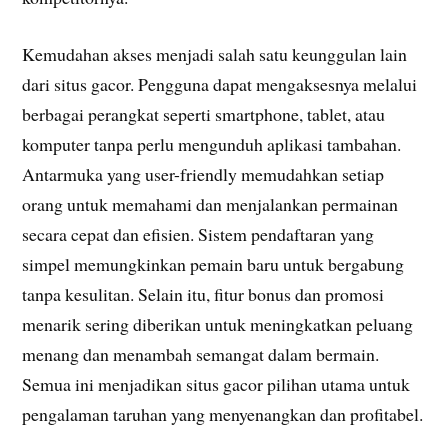
Kemudahan akses menjadi salah satu keunggulan lain
dari situs gacor. Pengguna dapat mengaksesnya melalui
berbagai perangkat seperti smartphone, tablet, atau
komputer tanpa perlu mengunduh aplikasi tambahan.
Antarmuka yang user-friendly memudahkan setiap
orang untuk memahami dan menjalankan permainan
secara cepat dan efisien. Sistem pendaftaran yang
simpel memungkinkan pemain baru untuk bergabung
tanpa kesulitan. Selain itu, fitur bonus dan promosi
menarik sering diberikan untuk meningkatkan peluang
menang dan menambah semangat dalam bermain.
Semua ini menjadikan situs gacor pilihan utama untuk
pengalaman taruhan yang menyenangkan dan profitabel.