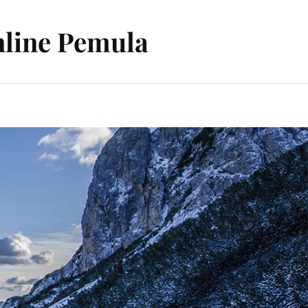
nline Pemula