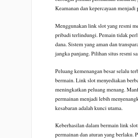
Keamanan dan kepercayaan menjadi pri
Menggunakan link slot yang resmi mem
pribadi terlindungi. Pemain tidak per
dana. Sistem yang aman dan transpa
jangka panjang. Pilihan situs resmi 
Peluang kemenangan besar selalu te
bermain. Link slot menyediakan berb
meningkatkan peluang menang. Manfa
permainan menjadi lebih menyenangk
kesabaran adalah kunci utama.
Keberhasilan dalam bermain link slo
permainan dan aturan yang berlaku. 