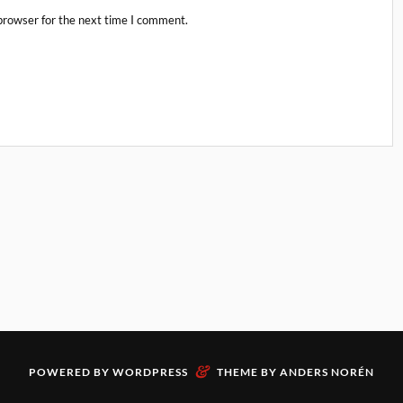
browser for the next time I comment.
&
POWERED BY
WORDPRESS
THEME BY
ANDERS NORÉN