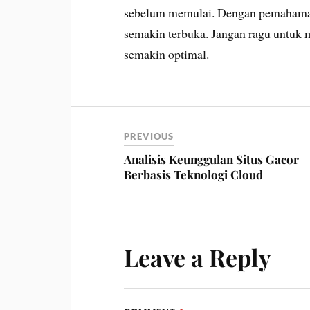
sebelum memulai. Dengan pemahaman 
semakin terbuka. Jangan ragu untuk 
semakin optimal.
PREVIOUS
Analisis Keunggulan Situs Gacor
Berbasis Teknologi Cloud
Leave a Reply