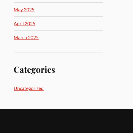
May 2025
April 2025
March 2025
Categories
Uncategorized