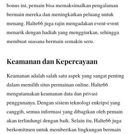
bonus ini, pemain bisa memaksimalkan pengalaman
bermain mereka dan meningkatkan peluang untuk
menang. Halte66 juga rajin mengadakan event-event
menarik dengan hadiah yang menggiurkan, sehingga
membuat suasana bermain semakin seru.
Keamanan dan Kepercayaan
Keamanan adalah salah satu aspek yang sangat penting
dalam memilih situs permainan online. Halte66
mengutamakan keamanan data dan privasi
penggunanya. Dengan sistem teknologi enkripsi yang
canggih, semua informasi yang dibagikan oleh pemain
akan terlindungi dengan baik. Selain itu, Halte66 juga
berkomitmen untuk memberikan lingkungan bermain