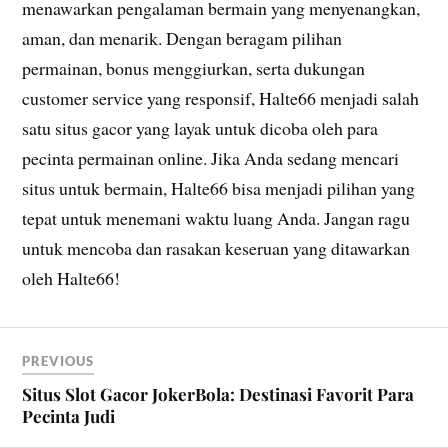
menawarkan pengalaman bermain yang menyenangkan,
aman, dan menarik. Dengan beragam pilihan
permainan, bonus menggiurkan, serta dukungan
customer service yang responsif, Halte66 menjadi salah
satu situs gacor yang layak untuk dicoba oleh para
pecinta permainan online. Jika Anda sedang mencari
situs untuk bermain, Halte66 bisa menjadi pilihan yang
tepat untuk menemani waktu luang Anda. Jangan ragu
untuk mencoba dan rasakan keseruan yang ditawarkan
oleh Halte66!
PREVIOUS
Situs Slot Gacor JokerBola: Destinasi Favorit Para
Pecinta Judi