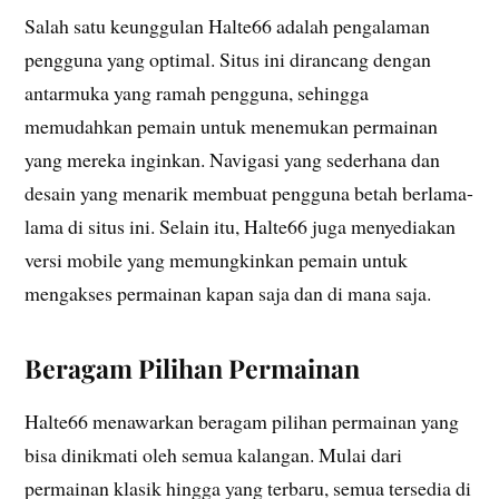
Salah satu keunggulan Halte66 adalah pengalaman
pengguna yang optimal. Situs ini dirancang dengan
antarmuka yang ramah pengguna, sehingga
memudahkan pemain untuk menemukan permainan
yang mereka inginkan. Navigasi yang sederhana dan
desain yang menarik membuat pengguna betah berlama-
lama di situs ini. Selain itu, Halte66 juga menyediakan
versi mobile yang memungkinkan pemain untuk
mengakses permainan kapan saja dan di mana saja.
Beragam Pilihan Permainan
Halte66 menawarkan beragam pilihan permainan yang
bisa dinikmati oleh semua kalangan. Mulai dari
permainan klasik hingga yang terbaru, semua tersedia di