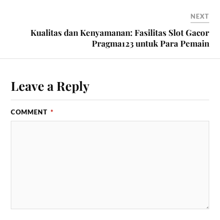
NEXT
Kualitas dan Kenyamanan: Fasilitas Slot Gacor
Pragma123 untuk Para Pemain
Leave a Reply
COMMENT
*