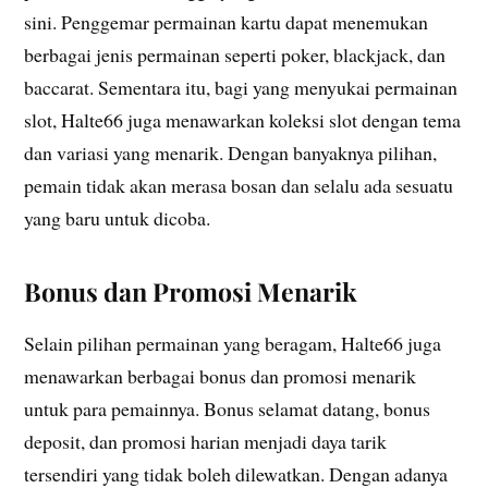
sini. Penggemar permainan kartu dapat menemukan
berbagai jenis permainan seperti poker, blackjack, dan
baccarat. Sementara itu, bagi yang menyukai permainan
slot, Halte66 juga menawarkan koleksi slot dengan tema
dan variasi yang menarik. Dengan banyaknya pilihan,
pemain tidak akan merasa bosan dan selalu ada sesuatu
yang baru untuk dicoba.
Bonus dan Promosi Menarik
Selain pilihan permainan yang beragam, Halte66 juga
menawarkan berbagai bonus dan promosi menarik
untuk para pemainnya. Bonus selamat datang, bonus
deposit, dan promosi harian menjadi daya tarik
tersendiri yang tidak boleh dilewatkan. Dengan adanya