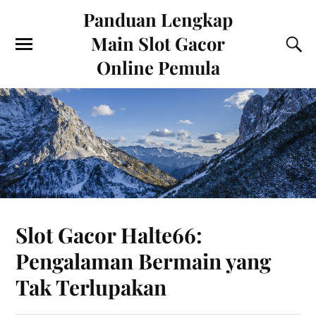
Panduan Lengkap
Main Slot Gacor
Online Pemula
Slot Gacor Halte66:
Pengalaman Bermain yang
Tak Terlupakan